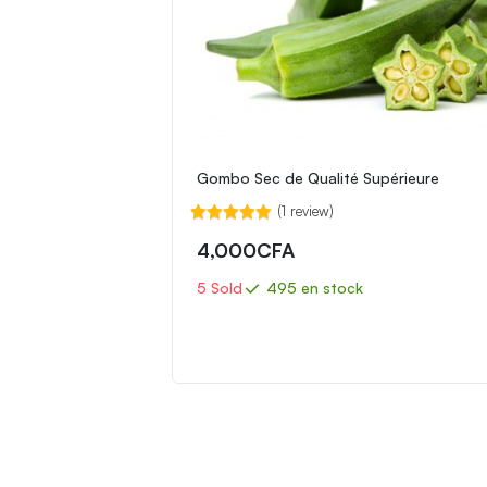
Gombo Sec de Qualité Supérieure
(1 review)
Note
5.00
4,000
CFA
sur 5
5 Sold
495 en stock