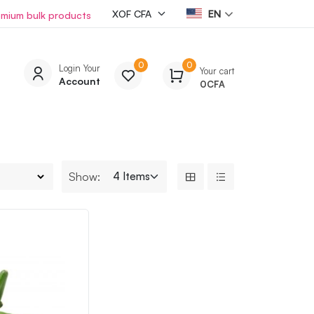
EN
emium bulk products
0
0
Login Your
Your cart
Account
0
CFA
Show: